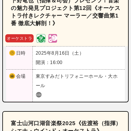
下野竜也（指揮＆司会）プレゼンツ！音楽
の魅力発見プロジェクト第12回《オーケス
トラ付きレクチャー マーラー／交響曲第1
番 徹底大解剖！》
オーケストラ
日時
2025年8月16日（土）
開演：16:00
会場
東京
すみだトリフォニーホール・大ホ
ール
富士山河口湖音楽祭2025《佐渡裕（指揮）
シエナ・ウインド・オーケストラ》