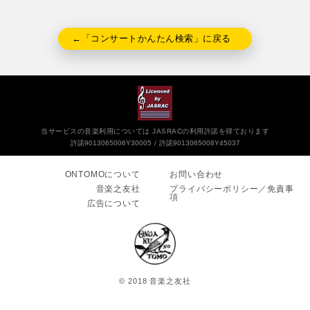
←「コンサートかんたん検索」に戻る
当サービスの音楽利用については JASRACの利用許諾を得ております
許諾9013065006Y30005
許諾9013065008Y45037
ONTOMOについて
お問い合わせ
音楽之友社
プライバシーポリシー／免責事
項
広告について
© 2018 音楽之友社