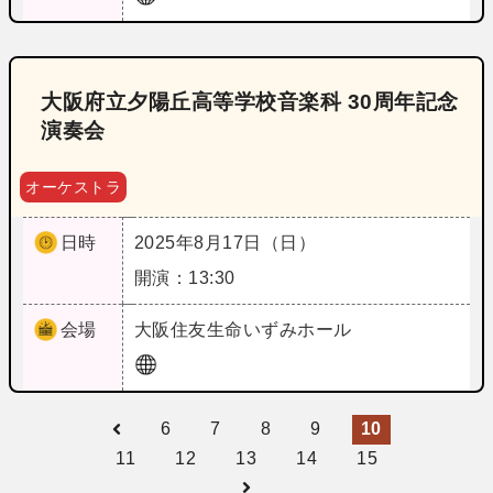
大阪府立夕陽丘高等学校音楽科 30周年記念
演奏会
オーケストラ
日時
2025年8月17日（日）
開演：13:30
会場
大阪
住友生命いずみホール
6
7
8
9
10
11
12
13
14
15