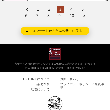
1
2
3
4
5
6
7
8
9
10
←「コンサートかんたん検索」に戻る
当サービスの音楽利用については JASRACの利用許諾を得ております
許諾9013065006Y30005
許諾9013065008Y45037
ONTOMOについて
お問い合わせ
音楽之友社
プライバシーポリシー／免責事
項
広告について