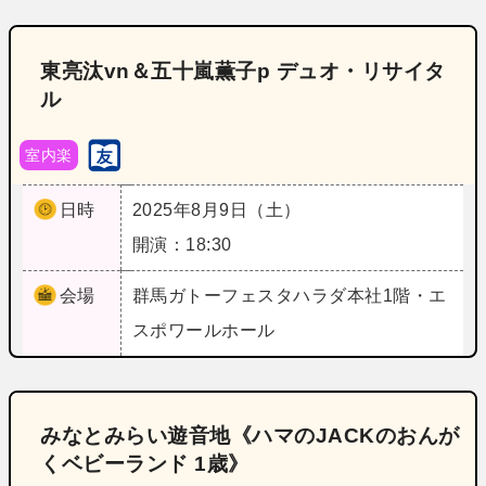
東亮汰vn＆五十嵐薫子p デュオ・リサイタ
ル
室内楽
日時
2025年8月9日（土）
開演：18:30
会場
群馬
ガトーフェスタハラダ本社1階・エ
スポワールホール
みなとみらい遊音地《ハマのJACKのおんが
くベビーランド 1歳》