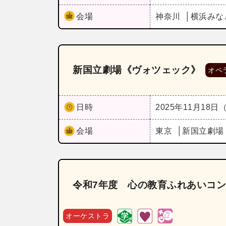
会場
神奈川
横浜みな
新国立劇場《ヴォツェック》
オペ
日時
2025年11月18日
会場
東京
新国立劇場
令和7年度 心の教育ふれあいコ
オーケストラ