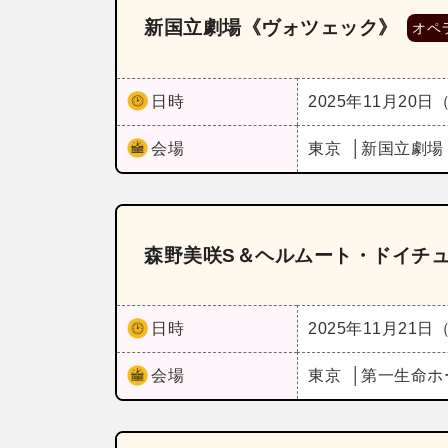
新国立劇場《ヴォツェック》
オペ
日時
2025年11月20日
会場
東京
新国立劇場
森野美咲S＆ヘルムート・ドイチ
日時
2025年11月21日
会場
東京
第一生命ホ