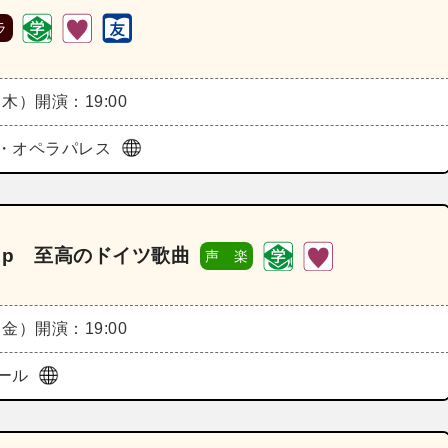
ラ
（木）
開演：19:00
・オペラパレス
ュp 至高のドイツ歌曲
声 楽
（金）
開演：19:00
ール