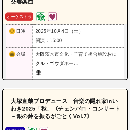
交響楽団
オーケストラ
日時
2025年10月4日（土）
開演：15:00
会場
大阪
茨木市文化・子育て複合施設おに
クル・ゴウダホール
大塚直哉プロデュース 音楽の隠れ家inい
わき2025「秋」《チェンバロ・コンサート
～銀の鈴を振るがごとくVol.7》