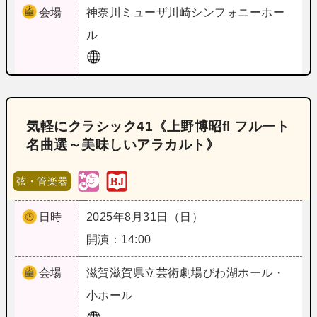
会場
神奈川
ミューザ川崎シンフォニーホー
ル
気軽にクラシック41《上野博昭fl フルート
名曲選～美味しいアラカルト》
弦・管楽器
日時
2025年8月31日（日）
開演：14:00
会場
滋賀
滋賀県立芸術劇場びわ湖ホール・
小ホール