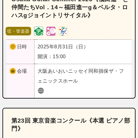
仲間たちVol．14～福田進一g＆ベルタ・ロ
ハスgジョイントリサイタル》
弦・管楽器
日時
2025年8月31日（日）
開演：15:00
会場
大阪
あいおいニッセイ同和損保ザ・フ
ェニックスホール
第23回 東京音楽コンクール《本選 ピアノ部
門》