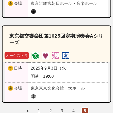
会場
東京
浜離宮朝日ホール・音楽ホール
東京都交響楽団第1025回定期演奏会Aシリ
ーズ
オーケストラ
日時
2025年9月3日（水）
開演：19:00
会場
東京
東京文化会館・大ホール
1
2
3
4
5