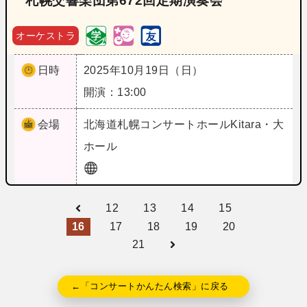
札幌交響楽団第672回定期演奏会
オーケストラ
日時
2025年10月19日（日）
開演：13:00
会場
北海道
札幌コンサートホールKitara・大
ホール
12
13
14
15
16
17
18
19
20
21
←「コンサートかんたん検索」に戻る