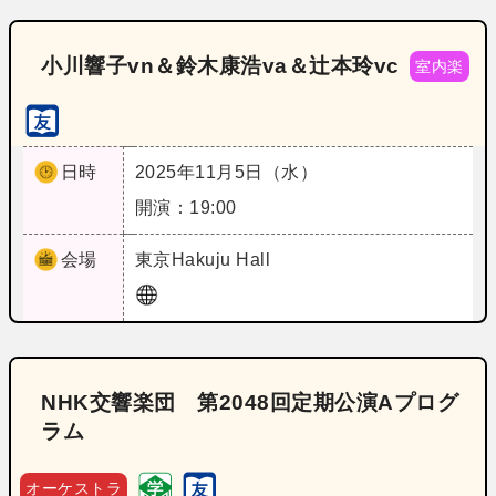
小川響子vn＆鈴木康浩va＆辻本玲vc
室内楽
日時
2025年11月5日（水）
開演：19:00
会場
東京
Hakuju Hall
NHK交響楽団 第2048回定期公演Aプログ
ラム
オーケストラ