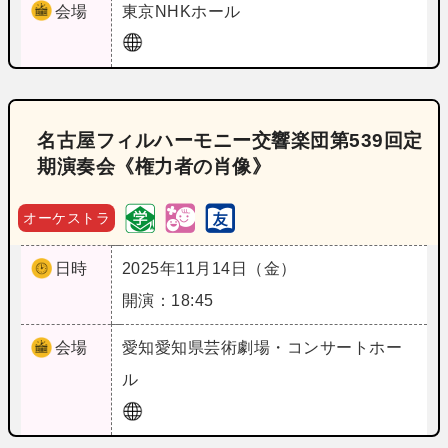
会場
東京
NHKホール
名古屋フィルハーモニー交響楽団第539回定
期演奏会《権力者の肖像》
オーケストラ
日時
2025年11月14日（金）
開演：18:45
会場
愛知
愛知県芸術劇場・コンサートホー
ル