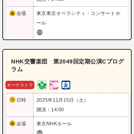
会場
東京
東京オペラシティ・コンサートホ
ール
NHK交響楽団 第2049回定期公演Cプログ
ラム
オーケストラ
日時
2025年11月15日（土）
開演：14:00
会場
東京
NHKホール