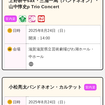
上野耕平sax・三浦一馬（バンドネオン）・
山中惇史p Trio Concert
室内楽
日時
2025年8月24日（日）
開演：14:00
会場
滋賀
滋賀県立芸術劇場びわ湖ホール・
中ホール
小松亮太バンドネオン・カルテット
室内楽
日時
2025年8月24日（日）