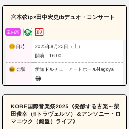
宮本弦tp×田中宏史tbデュオ・コンサート
室内楽
日時
2025年8月23日（土）
開演：16:00
会場
愛知
ドルチェ・アートホールNagoya
KOBE国際音楽祭2025《発酵する古楽～柴
田俊幸（flトラヴェルソ）＆アンソニー・ロ
マニウク（鍵盤）ライブ》