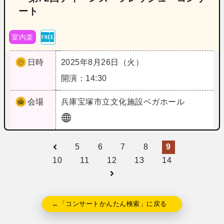
ート
室内楽
日時
2025年8月26日（火）
開演：14:30
会場
兵庫
宝塚市立文化施設ベガホール
5
6
7
8
9
10
11
12
13
14
←「コンサートかんたん検索」に戻る