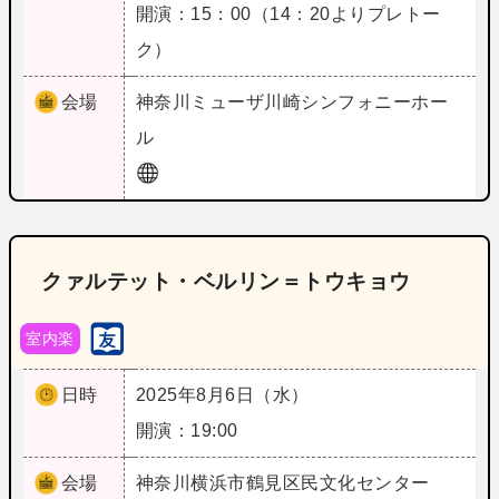
開演：15：00（14：20よりプレトー
ク）
会場
神奈川
ミューザ川崎シンフォニーホー
ル
クァルテット・ベルリン＝トウキョウ
室内楽
日時
2025年8月6日（水）
開演：19:00
会場
神奈川
横浜市鶴見区民文化センター