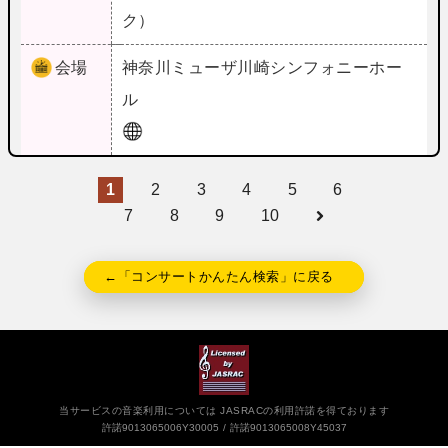
ク）
会場
神奈川
ミューザ川崎シンフォニーホー
ル
1
2
3
4
5
6
7
8
9
10
←「コンサートかんたん検索」に戻る
当サービスの音楽利用については JASRACの利用許諾を得ております
許諾9013065006Y30005
許諾9013065008Y45037