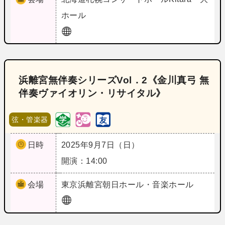
ホール
浜離宮無伴奏シリーズVol．2《金川真弓 無
伴奏ヴァイオリン・リサイタル》
弦・管楽器
日時
2025年9月7日（日）
開演：14:00
会場
東京
浜離宮朝日ホール・音楽ホール