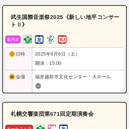
武生国際音楽祭2025《新しい地平コンサー
トⅡ》
室内楽
日時
2025年9月6日（土）
開演：15:00
会場
福井
越前市文化センター・大ホール
札幌交響楽団第671回定期演奏会
オーケストラ