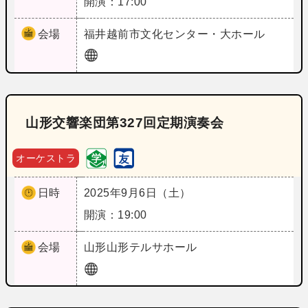
開演：17:00
会場
福井
越前市文化センター・大ホール
山形交響楽団第327回定期演奏会
オーケストラ
日時
2025年9月6日（土）
開演：19:00
会場
山形
山形テルサホール