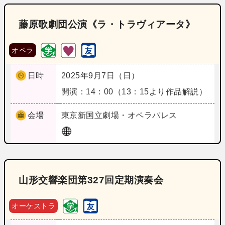
藤原歌劇団公演《ラ・トラヴィアータ》
オペラ
日時
2025年9月7日（日）
開演：14：00（13：15より作品解説）
会場
東京
新国立劇場・オペラパレス
山形交響楽団第327回定期演奏会
オーケストラ