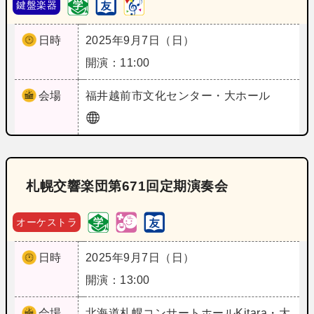
鍵盤楽器
日時
2025年9月7日（日）
開演：11:00
会場
福井
越前市文化センター・大ホール
札幌交響楽団第671回定期演奏会
オーケストラ
日時
2025年9月7日（日）
開演：13:00
会場
北海道
札幌コンサートホールKitara・大