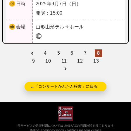
日時
2025年9月7日（日）
開演：15:00
会場
山形
山形テルサホール
4
5
6
7
8
9
10
11
12
13
←「コンサートかんたん検索」に戻る
当サービスの音楽利用については JASRACの利用許諾を得ております
許諾9013065006Y30005
許諾9013065008Y45037