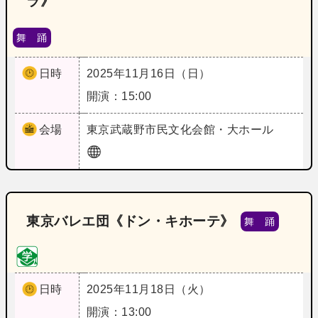
ラ》
舞 踊
日時
2025年11月16日（日）
開演：15:00
会場
東京
武蔵野市民文化会館・大ホール
東京バレエ団《ドン・キホーテ》
舞 踊
日時
2025年11月18日（火）
開演：13:00