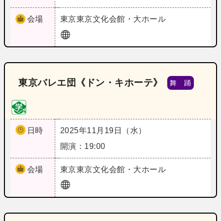
会場
東京
東京文化会館・大ホール
東京バレエ団《ドン・キホーテ》
舞 踊
日時
2025年11月19日（水）
開演：19:00
会場
東京
東京文化会館・大ホール