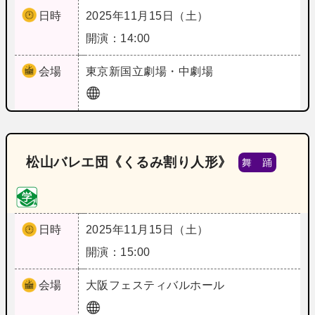
日時
2025年11月15日（土）
開演：14:00
会場
東京
新国立劇場・中劇場
松山バレエ団《くるみ割り人形》
舞 踊
日時
2025年11月15日（土）
開演：15:00
会場
大阪
フェスティバルホール