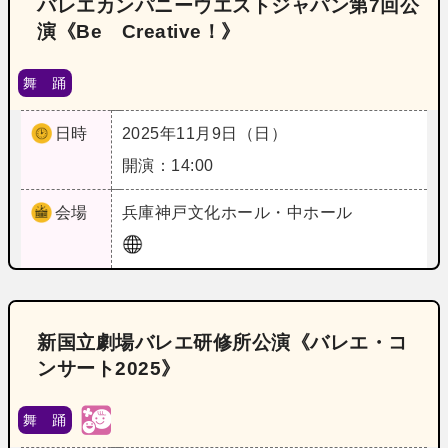
バレエカンパニーウエストジャパン第7回公
演《Be Creative！》
舞 踊
日時
2025年11月9日（日）
開演：14:00
会場
兵庫
神戸文化ホール・中ホール
新国立劇場バレエ研修所公演《バレエ・コ
ンサート2025》
舞 踊