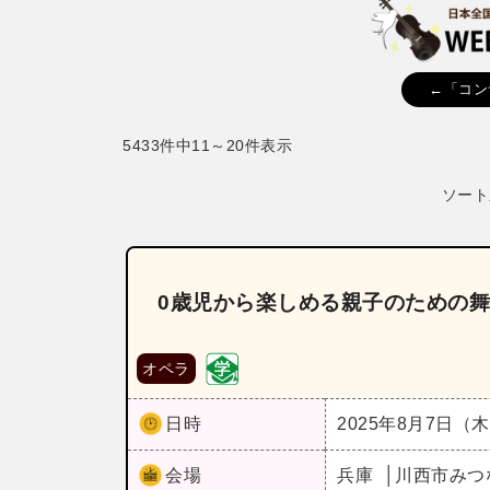
←「コン
5433件中11～20件表示
ソート
0歳児から楽しめる親子のための
オペラ
日時
2025年8月7日（
会場
兵庫
川西市みつ