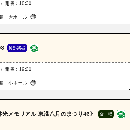
木）
開演：18:30
館・大ホール
8
鍵盤楽器
木）
開演：19:00
館・小ホール
光メモリアル 東混八月のまつり46》
合 唱