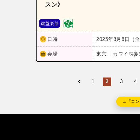
スン》
鍵盤楽器
日時
2025年8月8日（
会場
東京
カワイ表参
1
2
3
4
←「コン