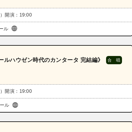
木）
開演：19:00
ール
l．4《ミュールハウゼン時代のカンタータ 完結編》
合 唱
木）
開演：19:00
ホール