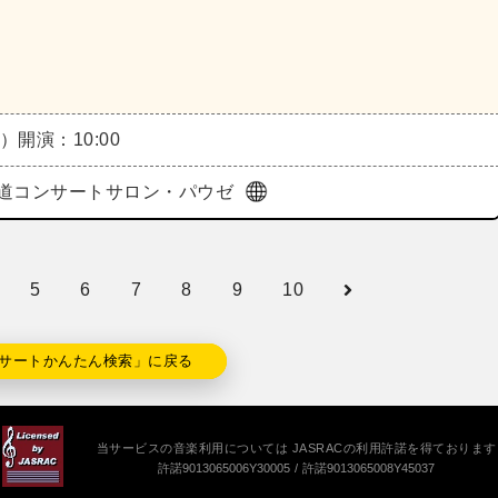
金）
開演：10:00
道コンサートサロン・パウゼ
5
6
7
8
9
10
サートかんたん検索」に戻る
当サービスの音楽利用については JASRACの利用許諾を得ております
許諾9013065006Y30005
許諾9013065008Y45037