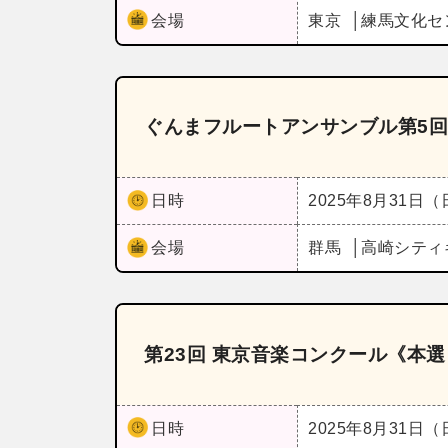
会場
東京
練馬文化セ
ぐんまフルートアンサンブル第5
日時
2025年8月31日
会場
群馬
高崎シティ
第23回 東京音楽コンクール《本選
日時
2025年8月31日