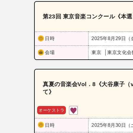
第23回 東京音楽コンクール《本選
日時
2025年8月29日
会場
東京
東京文化会
真夏の音楽会Vol．8《大谷康子
て》
オーケストラ
日時
2025年8月30日