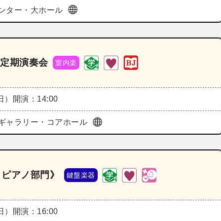
ンター・大ホール
回定期演奏会
室内楽
（日）
開演：14:00
ギャラリー・コアホール
 ピアノ部門》
鍵盤楽器
（日）
開演：16:00