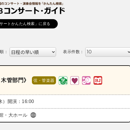
サートかんたん検索」に戻る
順：
表示件数：
 木管部門》
弦・管楽器
（水）
開演：16:00
館・大ホール