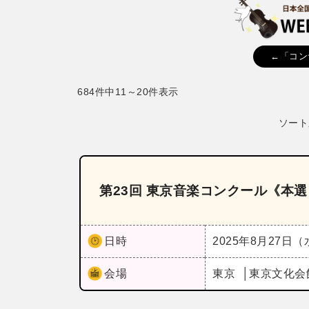
←「コン
684件中11～20件表示
ソート
第23回 東京音楽コンクール《本選
日時
2025年8月27日
会場
東京
東京文化会