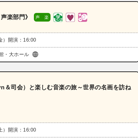
 声楽部門》
声 楽
（金）
開演：16:00
館・大ホール
（vn＆司会）と楽しむ音楽の旅～世界の名画を訪ね
（土）
開演：16:00