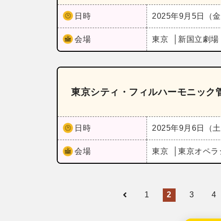
日時
2025年9月5日（
会場
東京
新国立劇場
東京シティ・フィルハーモニック管
日時
2025年9月6日（
会場
東京
東京オペラ
1
2
3
4