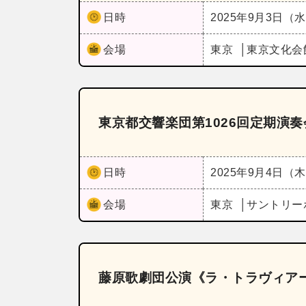
日時
2025年9月3日（
会場
東京
東京文化会
東京都交響楽団第1026回定期演
日時
2025年9月4日（
会場
東京
サントリー
藤原歌劇団公演《ラ・トラヴィア