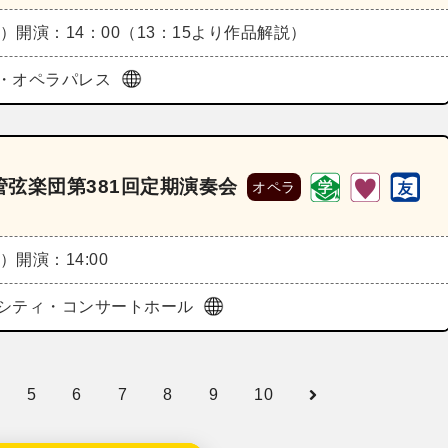
金）
開演：14：00（13：15より作品解説）
・オペラパレス
弦楽団第381回定期演奏会
オペラ
土）
開演：14:00
シティ・コンサートホール
5
6
7
8
9
10