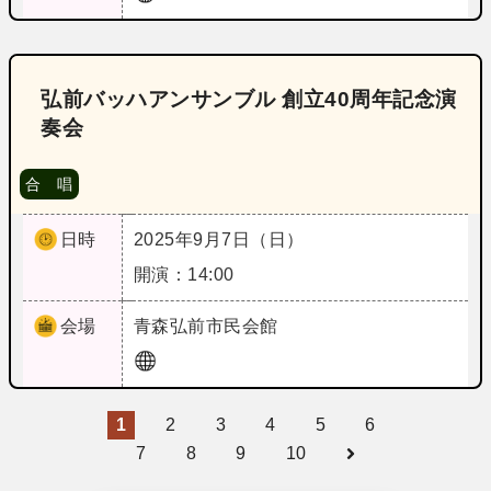
弘前バッハアンサンブル 創立40周年記念演
奏会
合 唱
日時
2025年9月7日（日）
開演：14:00
会場
青森
弘前市民会館
1
2
3
4
5
6
7
8
9
10