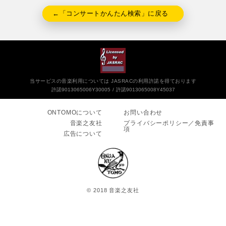
←「コンサートかんたん検索」に戻る
当サービスの音楽利用については JASRACの利用許諾を得ております
許諾9013065006Y30005
許諾9013065008Y45037
ONTOMOについて
お問い合わせ
音楽之友社
プライバシーポリシー／免責事
項
広告について
© 2018 音楽之友社