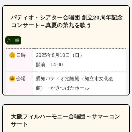
パティオ・シアター合唱団 創立20周年記念
コンサート～真夏の第九を歌う
合 唱
日時
2025年8月10日（日）
開演：14:00
会場
愛知
パティオ池鯉鮒（知立市文化会
館）・かきつばたホール
大阪フィルハーモニー合唱団～サマーコン
サート