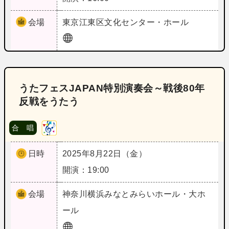
会場
東京
江東区文化センター・ホール
うたフェスJAPAN特別演奏会～戦後80年
反戦をうたう
合 唱
日時
2025年8月22日（金）
開演：19:00
会場
神奈川
横浜みなとみらいホール・大ホ
ール