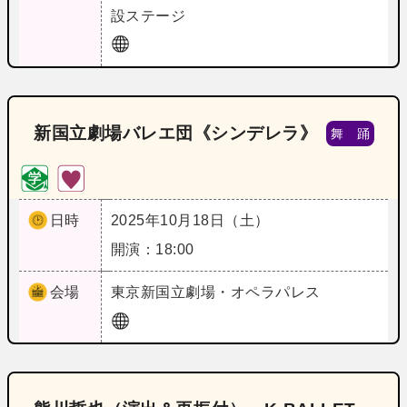
設ステージ
新国立劇場バレエ団《シンデレラ》
舞 踊
日時
2025年10月18日（土）
開演：18:00
会場
東京
新国立劇場・オペラパレス