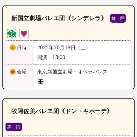
新国立劇場バレエ団《シンデレラ》
舞 踊
日時
2025年10月18日（土）
開演：13:00
会場
東京
新国立劇場・オペラパレス
牧阿佐美バレヱ団《ドン・キホーテ》
舞 踊