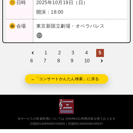
日時
2025年10月19日（日）
開演：18:00
会場
東京
新国立劇場・オペラパレス
1
2
3
4
5
6
7
8
9
10
←「コンサートかんたん検索」に戻る
当サービスの音楽利用については JASRACの利用許諾を得ております
許諾9013065006Y30005
許諾9013065008Y45037