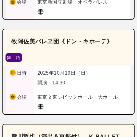
会場
東京
新国立劇場・オペラパレス
牧阿佐美バレヱ団《ドン・キホーテ》
舞 踊
日時
2025年10月19日（日）
開演：14:30
会場
東京
文京シビックホール・大ホール
熊川哲也（演出＆再振付） K-BALLET