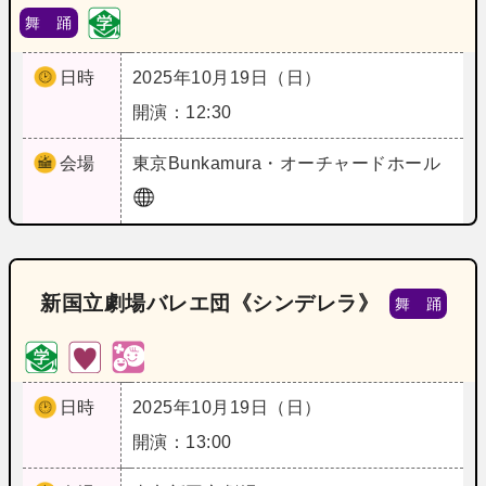
舞 踊
日時
2025年10月19日（日）
開演：12:30
会場
東京
Bunkamura・オーチャードホール
新国立劇場バレエ団《シンデレラ》
舞 踊
日時
2025年10月19日（日）
開演：13:00