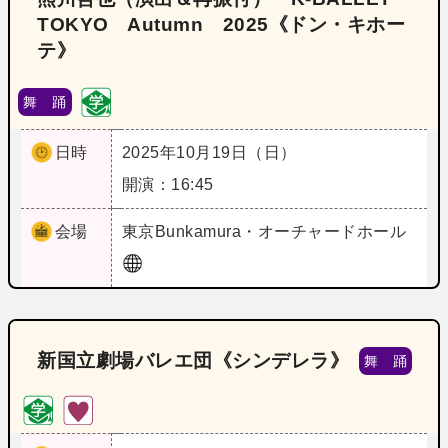
TOKYO Autumn 2025《ドン・キホー
テ》
舞 踊
日時
2025年10月19日（日）
開演：16:45
会場
東京
Bunkamura・オーチャードホール
新国立劇場バレエ団《シンデレラ》
舞 踊