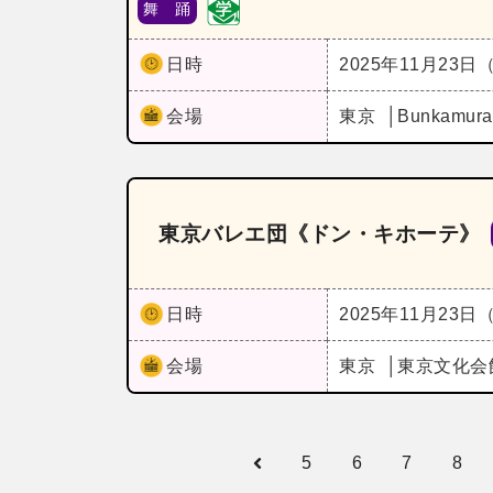
舞 踊
日時
2025年11月23日
会場
東京
Bunkam
東京バレエ団《ドン・キホーテ》
日時
2025年11月23日
会場
東京
東京文化会
5
6
7
8