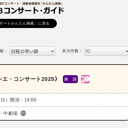
サートかんたん検索」に戻る
順：
表示件数：
エ・コンサート2025》
舞 踊
（日）
開演：14:00
・中劇場