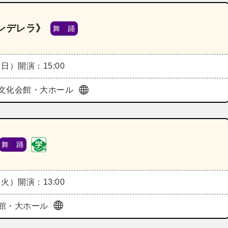
ンデレラ》
舞 踊
（日）
開演：15:00
文化会館・大ホール
舞 踊
（火）
開演：13:00
館・大ホール