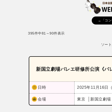
←「コン
395件中81～90件表示
ソート
新国立劇場バレエ研修所公演《バレ
日時
2025年11月16日
会場
東京
新国立劇場