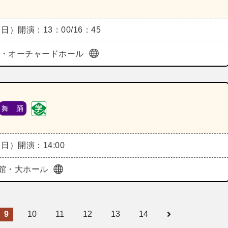
（日）
開演：13：00/16：45
ura・オーチャードホール
舞 踊
（日）
開演：14:00
館・大ホール
9
10
11
12
13
14