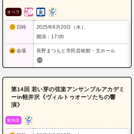
オペラ
日時
2025年8月20日（水）
開演：17:00
会場
長野
まつもと市民芸術館・主ホール
第14回 若い芽の弦楽アンサンブルアカデミ
ーin軽井沢《ヴィルトゥオーソたちの響
演》
室内楽