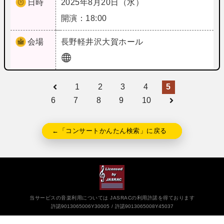
日時
2025年8月20日（水）
開演：18:00
会場
長野
軽井沢大賀ホール
1
2
3
4
5
6
7
8
9
10
←「コンサートかんたん検索」に戻る
当サービスの音楽利用については JASRACの利用許諾を得ております
許諾9013065006Y30005
許諾9013065008Y45037