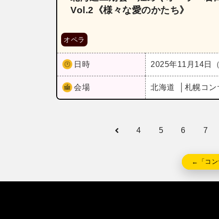
Vol.2《様々な愛のかたち》
オペラ
日時
2025年11月14日
会場
北海道
札幌コン
4
5
6
7
←「コン