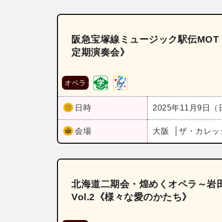
阪急宝塚線ミュージック駅伝MOT
定期演奏会》
オペラ
日時
2025年11月9日
会場
大阪
ザ・カレッ
北海道二期会・煌めくオペラ～岩
Vol.2《様々な愛のかたち》