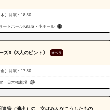
（木）
開演：18:30
サートホールKitara・小ホール
ーズ6《3人のピント》
オペラ
（金）
開演：17:30
堂・日本橋劇場
田達宗（演出）の 女はみんなこうしたもの