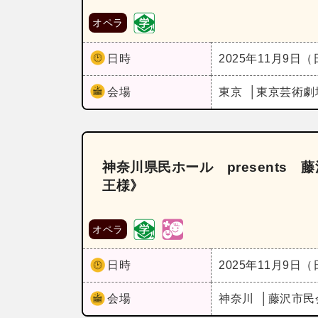
オペラ
日時
2025年11月9日
会場
東京
東京芸術劇
神奈川県民ホール presents
王様》
オペラ
日時
2025年11月9日
会場
神奈川
藤沢市民