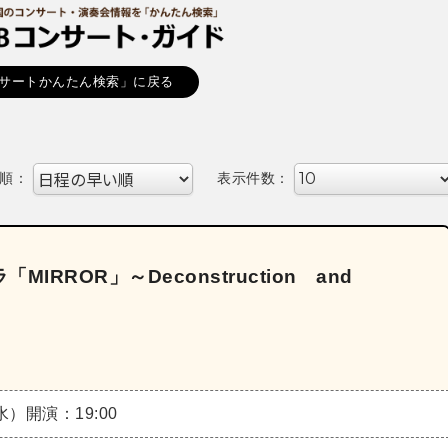
サートかんたん検索」に戻る
順：
表示件数：
RROR」～Deconstruction and
（水）
開演：19:00