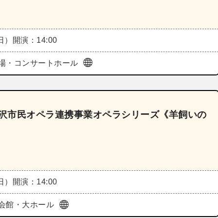
（日）
開演：14:00
場・コンサートホール
 藤沢市民オペラ連携事業オペラシリーズ《羊飼いの
（日）
開演：14:00
会館・大ホール