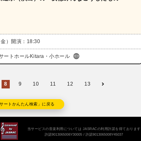
（金）
開演：18:30
サートホールKitara・小ホール
8
9
10
11
12
13
サートかんたん検索」に戻る
当サービスの音楽利用については JASRACの利用許諾を得ております
許諾9013065006Y30005
許諾9013065008Y45037