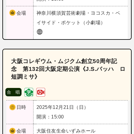
会場
神奈川
横須賀芸術劇場・ヨコスカ・ベ
イサイド・ポケット（小劇場）
大阪コレギウム・ムジクム創立50周年記
念 第132回大阪定期公演《J.S.バッハ ロ
短調ミサ》
合 唱
日時
2025年12月21日（日）
開演：15:00
会場
大阪
住友生命いずみホール