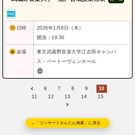
日時
2026年1月8日（木）
開演：18:30
会場
東京
武蔵野音楽大学江古田キャンパ
ス・ベートーヴェンホール
6
7
8
9
10
11
12
13
14
15
←「コンサートかんたん検索」に戻る