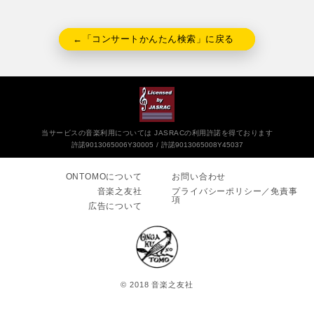
←「コンサートかんたん検索」に戻る
当サービスの音楽利用については JASRACの利用許諾を得ております
許諾9013065006Y30005
許諾9013065008Y45037
ONTOMOについて
お問い合わせ
音楽之友社
プライバシーポリシー／免責事
項
広告について
© 2018 音楽之友社