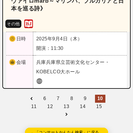
ヴァイロmarb～マリンバ、ブルガリアと日
本を巡る詩》
その他
日時
2025年9月4日（木）
開演：11:30
会場
兵庫
兵庫県立芸術文化センター・
KOBELCO大ホール
6
7
8
9
10
11
12
13
14
15
←「コンサートかんたん検索」に戻る