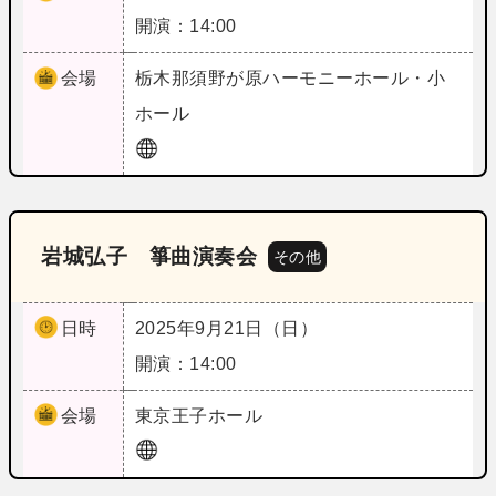
開演：14:00
会場
栃木
那須野が原ハーモニーホール・小
ホール
岩城弘子 箏曲演奏会
その他
日時
2025年9月21日（日）
開演：14:00
会場
東京
王子ホール