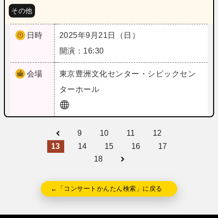
その他
日時
2025年9月21日（日）
開演：16:30
会場
東京
豊洲文化センター・シビックセン
ターホール
9
10
11
12
13
14
15
16
17
18
←「コンサートかんたん検索」に戻る