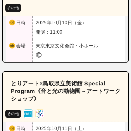
その他
日時
2025年10月10日（金）
開演：11:00
会場
東京
東京文化会館・小ホール
とりアート×鳥取県立美術館 Special
Program《音と光の動物園～アートワーク
ショップ》
その他
日時
2025年10月11日（土）