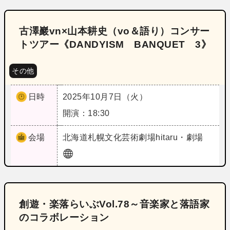
古澤巖vn×山本耕史（vo＆語り）コンサー
トツアー《DANDYISM BANQUET 3》
その他
日時
2025年10月7日（火）
開演：18:30
会場
北海道
札幌文化芸術劇場hitaru・劇場
創遊・楽落らいぶVol.78～音楽家と落語家
のコラボレーション