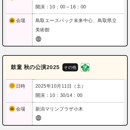
開演：10：00～16：00
会場
鳥取
エースパック未来中心、鳥取県立
美術館
鼓童 秋の公演2025
その他
日時
2025年10月11日（土）
開演：10：30/14：00
会場
新潟
マリンプラザ小木