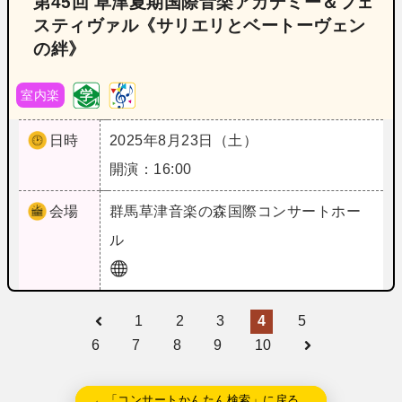
第45回 草津夏期国際音楽アカデミー＆フェ
スティヴァル《サリエリとベートーヴェン
の絆》
室内楽
日時
2025年8月23日（土）
開演：16:00
会場
群馬
草津音楽の森国際コンサートホー
ル
1
2
3
4
5
6
7
8
9
10
←「コンサートかんたん検索」に戻る