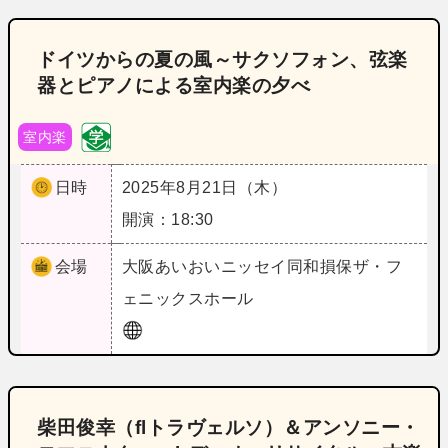
ドイツからの夏の風～サクソフォン、弦楽
器とピアノによる室内楽の夕べ
室内楽
日時
2025年8月21日（木）
開演：18:30
会場
大阪
あいおいニッセイ同和損保ザ・フ
ェニックスホール
柴田俊幸（flトラヴェルソ）＆アンソニー・