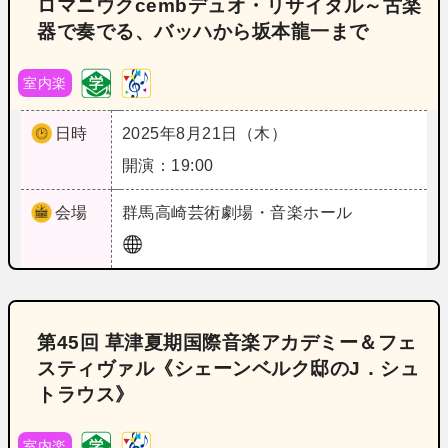
ロマニウクcembデュオ・リサイタル～古楽
器で奏でる、バッハから坂本龍一まで
室内楽
日時
2025年8月21日（木）
開演：19:00
会場
群馬
高崎芸術劇場・音楽ホール
第45回 草津夏期国際音楽アカデミー＆フェ
スティヴァル《シェーンベルク邸のJ．シュ
トラウス》
室内楽