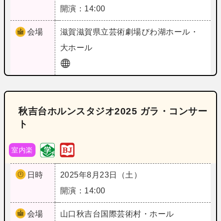
開演：14:00
会場
滋賀
滋賀県立芸術劇場びわ湖ホール・
大ホール
秋吉台ホルンスタジオ2025 ガラ・コンサー
ト
室内楽
日時
2025年8月23日（土）
開演：14:00
会場
山口
秋吉台国際芸術村・ホール