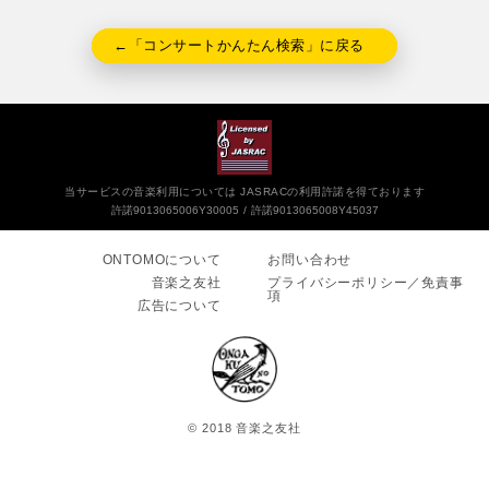
←「コンサートかんたん検索」に戻る
当サービスの音楽利用については JASRACの利用許諾を得ております
許諾9013065006Y30005
許諾9013065008Y45037
ONTOMOについて
お問い合わせ
音楽之友社
プライバシーポリシー／免責事
項
広告について
© 2018 音楽之友社