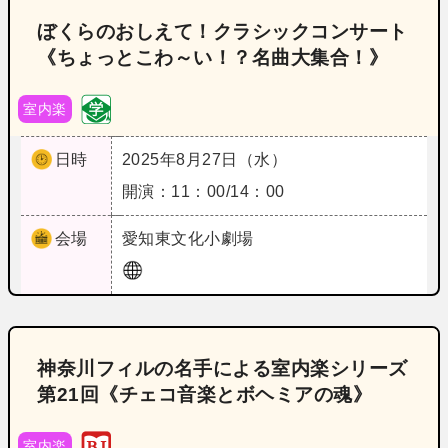
ぼくらのおしえて！クラシックコンサート
《ちょっとこわ～い！？名曲大集合！》
室内楽
日時
2025年8月27日（水）
開演：11：00/14：00
会場
愛知
東文化小劇場
神奈川フィルの名手による室内楽シリーズ
第21回《チェコ音楽とボヘミアの魂》
室内楽