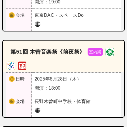
開演：19:00
会場
東京
DAC・スペースDo
第51回 木曽音楽祭《前夜祭》
室内楽
日時
2025年8月28日（木）
開演：18:00
会場
長野
木曽町中学校・体育館