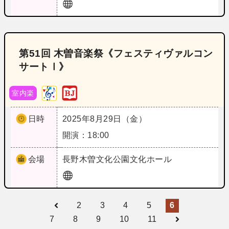
第51回 木曽音楽祭《フェスティヴァルコン
サートⅠ》
室内楽
日時
2025年8月29日（金）
開演：18:00
会場
長野
木曽文化公園文化ホール
2
3
4
5
6
7
8
9
10
11