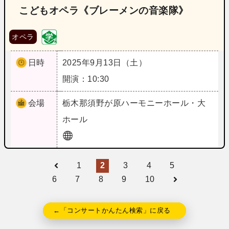
こどもオペラ《ブレーメンの音楽隊》
オペラ
日時
2025年9月13日（土）
開演：10:30
会場
栃木
那須野が原ハーモニーホール・大
ホール
1
2
3
4
5
6
7
8
9
10
←「コンサートかんたん検索」に戻る