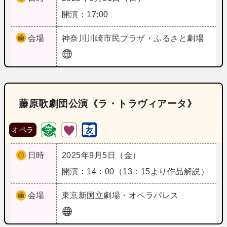
開演：17:00
会場
神奈川
川崎市民プラザ・ふるさと劇場
藤原歌劇団公演《ラ・トラヴィアータ》
オペラ
日時
2025年9月5日（金）
開演：14：00（13：15より作品解説）
会場
東京
新国立劇場・オペラパレス