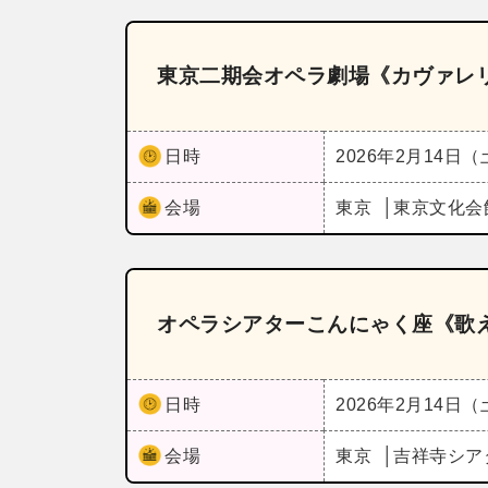
東京二期会オペラ劇場《カヴァレ
日時
2026年2月14日
会場
東京
東京文化会
オペラシアターこんにゃく座《歌
日時
2026年2月14日
会場
東京
吉祥寺シア