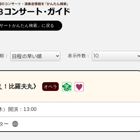
サートかんたん検索」に戻る
順：
表示件数：
え！比羅夫丸》
オペラ
（木）
開演：13:00
ター