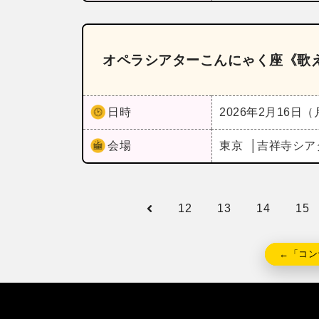
オペラシアターこんにゃく座《歌
日時
2026年2月16日
会場
東京
吉祥寺シア
12
13
14
15
←「コン