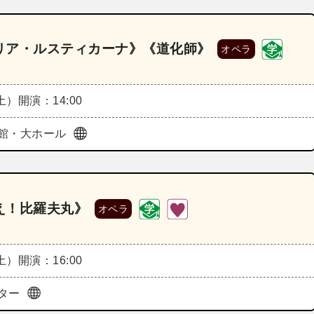
リア・ルスティカーナ》《道化師》
オペラ
（土）
開演：14:00
館・大ホール
え！比羅夫丸》
オペラ
（土）
開演：16:00
ター