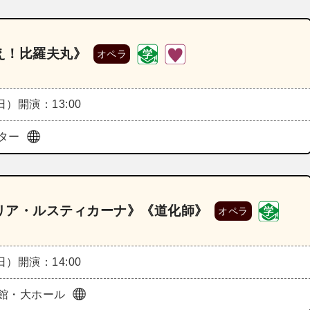
え！比羅夫丸》
オペラ
（日）
開演：13:00
ター
リア・ルスティカーナ》《道化師》
オペラ
（日）
開演：14:00
館・大ホール