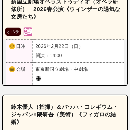
新国立劇場オペラストゥディオ（オペラ研
修所） 2026春公演《ウィンザーの陽気な
女房たち》
オペラ
日時
2026年2月22日（日）
開演：14:00
会場
東京
新国立劇場・中劇場
鈴木優人（指揮）＆バッハ・コレギウム・
ジャパン×隈研吾（美術）《フィガロの結
婚》