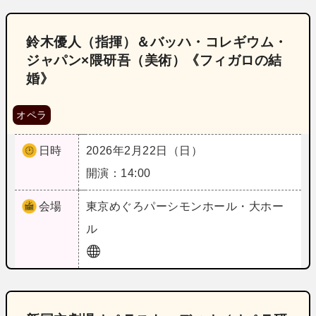
鈴木優人（指揮）＆バッハ・コレギウム・
ジャパン×隈研吾（美術）《フィガロの結
婚》
オペラ
日時
2026年2月22日（日）
開演：14:00
会場
東京
めぐろパーシモンホール・大ホー
ル