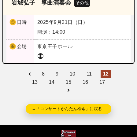
岩城弘子 箏曲演奏会
その他
日時
2025年9月21日（日）
開演：14:00
会場
東京
王子ホール
8
9
10
11
12
13
14
15
16
17
←「コンサートかんたん検索」に戻る