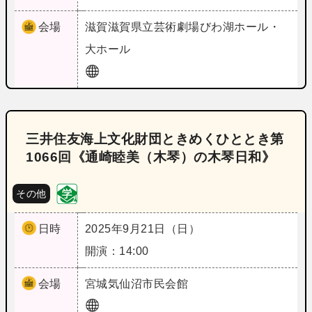
会場
滋賀
滋賀県立芸術劇場びわ湖ホール・
大ホール
三井住友海上文化財団ときめくひととき第
1066回《通崎睦美（木琴）の木琴日和》
その他
日時
2025年9月21日（日）
開演：14:00
会場
宮城
気仙沼市民会館