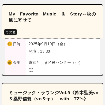
My Favorite Music ＆ Story～秋の
風に寄せて
その他
日時
2025年9月19日（金）
開演：13:30
会場
東京
としま区民センター（小）
ミュージック・ラウンジVol.9《鈴木聖美vo
＆桑野信義（vo＆tp） with TZ's》