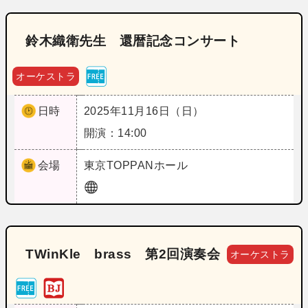
鈴木織衛先生 還暦記念コンサート
オーケストラ
日時
2025年11月16日（日）
開演：14:00
会場
東京
TOPPANホール
TWinKle brass 第2回演奏会
オーケストラ