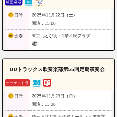
鍵盤楽器
日時
2025年11月22日（土）
開演：15:00
会場
東京
北とぴあ・1階区民プラザ
UDトラックス吹奏楽部第55回定期演奏会
オーケストラ
日時
2025年11月23日（日）
開演：13:30
会場
埼玉
あげお富士住建ホール（上尾市文