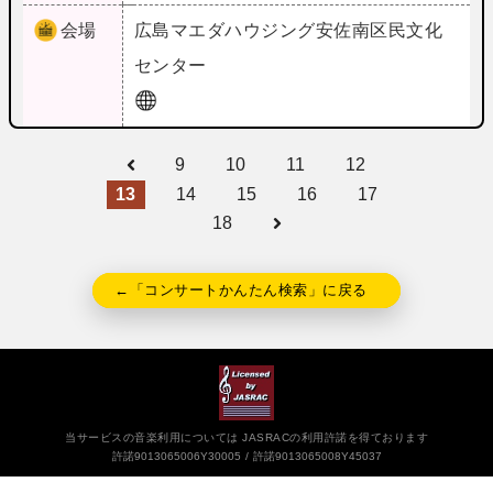
会場
広島
マエダハウジング安佐南区民文化
センター
9
10
11
12
13
14
15
16
17
18
←「コンサートかんたん検索」に戻る
当サービスの音楽利用については JASRACの利用許諾を得ております
許諾9013065006Y30005
許諾9013065008Y45037