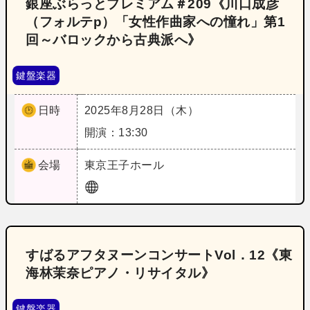
銀座ぶらっとプレミアム＃209《川口成彦
（フォルテp）「女性作曲家への憧れ」第1
回～バロックから古典派へ》
鍵盤楽器
日時
2025年8月28日（木）
開演：13:30
会場
東京
王子ホール
すばるアフタヌーンコンサートVol．12《東
海林茉奈ピアノ・リサイタル》
鍵盤楽器