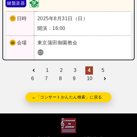
鍵盤楽器
日時
2025年8月31日（日）
開演：16:00
会場
東京
蒲田御園教会
1
2
3
4
5
6
7
8
9
10
←「コンサートかんたん検索」に戻る