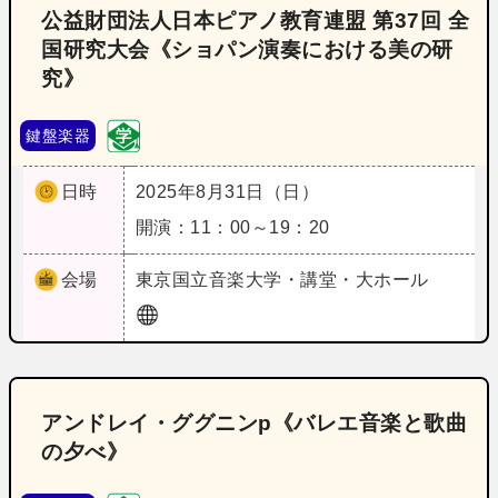
公益財団法人日本ピアノ教育連盟 第37回 全
国研究大会《ショパン演奏における美の研
究》
鍵盤楽器
日時
2025年8月31日（日）
開演：11：00～19：20
会場
東京
国立音楽大学・講堂・大ホール
アンドレイ・ググニンp《バレエ音楽と歌曲
の夕べ》