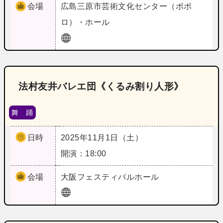
会場
広島
三原市芸術文化センター（ポポ
ロ）・ホール
法村友井バレエ団《くるみ割り人形》
舞 踊
日時
2025年11月1日（土）
開演：18:00
会場
大阪
フェスティバルホール