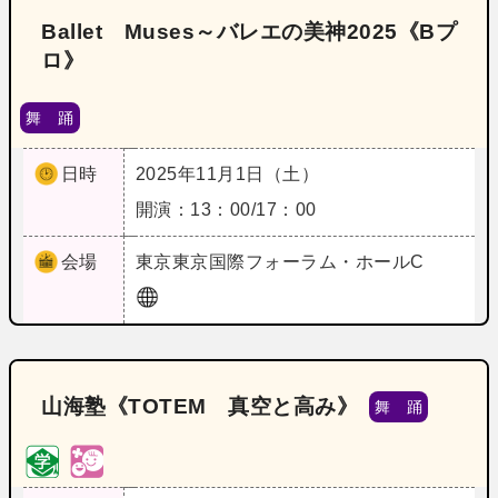
Ballet Muses～バレエの美神2025《Bプ
ロ》
舞 踊
日時
2025年11月1日（土）
開演：13：00/17：00
会場
東京
東京国際フォーラム・ホールC
山海塾《TOTEM 真空と高み》
舞 踊