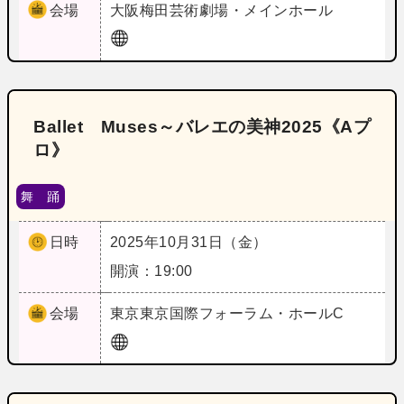
会場
大阪
梅田芸術劇場・メインホール
Ballet Muses～バレエの美神2025《Aプ
ロ》
舞 踊
日時
2025年10月31日（金）
開演：19:00
会場
東京
東京国際フォーラム・ホールC