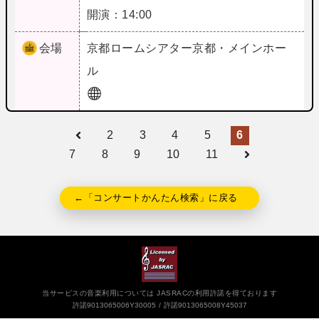
開演：14:00
会場
京都
ロームシアター京都・メインホー
ル
2
3
4
5
6
7
8
9
10
11
←「コンサートかんたん検索」に戻る
当サービスの音楽利用については JASRACの利用許諾を得ております
許諾9013065006Y30005
許諾9013065008Y45037