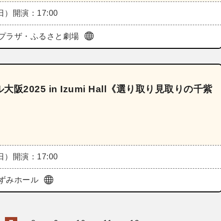
（日）
開演：17:00
プラザ・ふるさと劇場
025 in Izumi Hall《選り取り見取りの千紫
（日）
開演：17:00
ずみホール