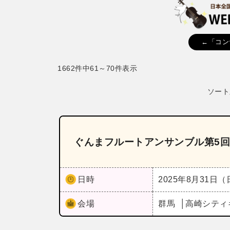
←「コン
1662件中61～70件表示
ソート
ぐんまフルートアンサンブル第5
日時
2025年8月31日
会場
群馬
高崎シティ