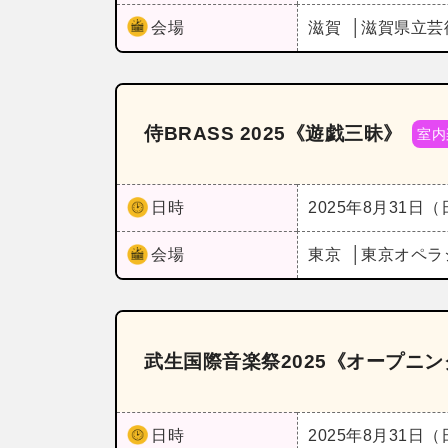
会場
滋賀
滋賀県立芸
侍BRASS 2025《遊戯三昧》
室内
日時
2025年8月31日
会場
東京
東京オペラ
武生国際音楽祭2025《オープニ
日時
2025年8月31日