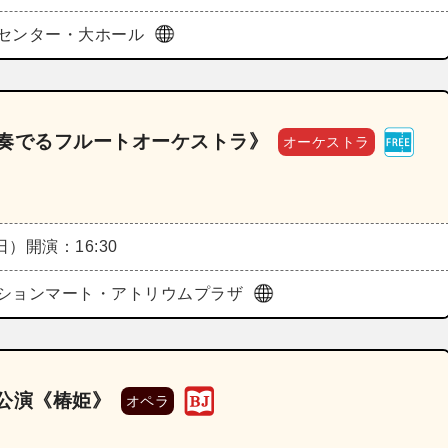
センター・大ホール
なで奏でるフルートオーケストラ》
オーケストラ
（日）
開演：16:30
ションマート・アトリウムプラザ
第2回公演《椿姫》
オペラ