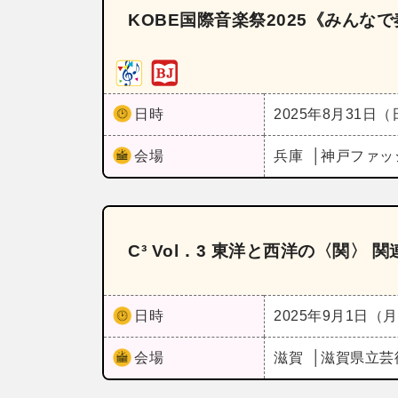
KOBE国際音楽祭2025《みん
日時
2025年8月31日
会場
兵庫
神戸ファッ
C³ Vol．3 東洋と西洋の〈関〉
日時
2025年9月1日（
会場
滋賀
滋賀県立芸