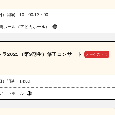
（日）
開演：10：00/13：00
楽ホール（アピカホール）
ラ2025（第9期生）修了コンサート
オーケストラ
（日）
開演：14:00
アートホール