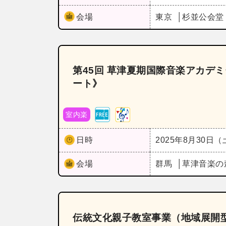
会場
東京
杉並公会堂
第45回 草津夏期国際音楽アカデ
ート》
室内楽
日時
2025年8月30日
会場
群馬
草津音楽の
伝統文化親子教室事業（地域展開型