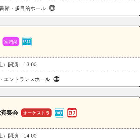
図書館・多目的ホール
室内楽
（土）
開演：13:00
・エントランスホール
期演奏会
オーケストラ
（土）
開演：14:00