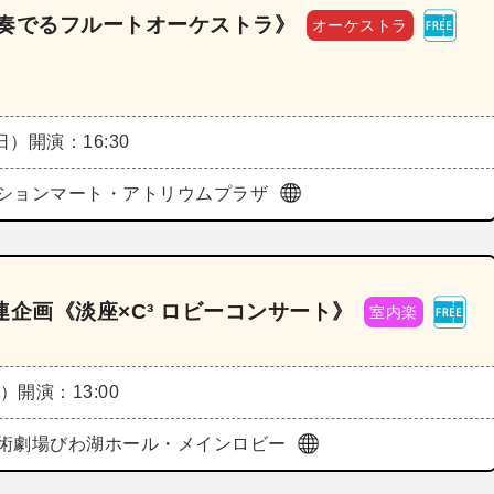
なで奏でるフルートオーケストラ》
オーケストラ
（日）
開演：16:30
ションマート・アトリウムプラザ
 関連企画《淡座×C³ ロビーコンサート》
室内楽
月）
開演：13:00
術劇場びわ湖ホール・メインロビー