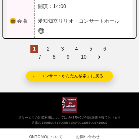
開演：14:00
会場
愛知
知立リリオ・コンサートホール
1
2
3
4
5
6
7
8
9
10
←「コンサートかんたん検索」に戻る
当サービスの音楽利用については JASRACの利用許諾を得ております
許諾9013065006Y30005
許諾9013065008Y45037
ONTOMOについて
お問い合わせ