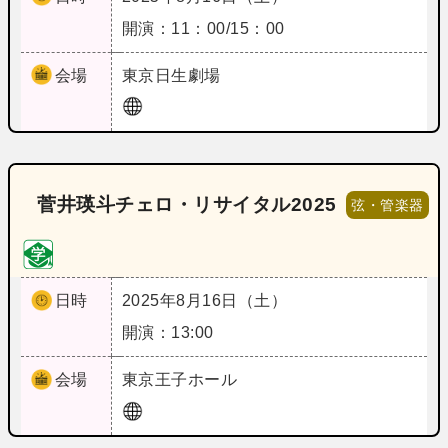
開演：11：00/15：00
会場
東京
日生劇場
菅井瑛斗チェロ・リサイタル2025
弦・管楽器
日時
2025年8月16日（土）
開演：13:00
会場
東京
王子ホール