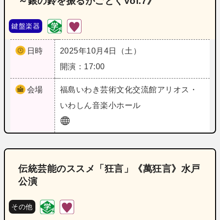
～銀の鈴を振るがごとくVol.7》
鍵盤楽器
日時
2025年10月4日（土）
開演：17:00
会場
福島
いわき芸術文化交流館アリオス・
いわしん音楽小ホール
伝統芸能のススメ「狂言」《萬狂言》水戸
公演
その他