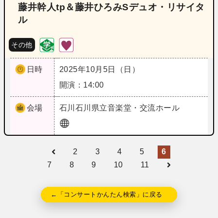
藤井幹人tp＆藤井ひろみSデュオ・リサイタ
ル
その他
日時
2025年10月5日（日）
開演：14:00
会場
石川
石川県立音楽堂・交流ホール
2
3
4
5
6
7
8
9
10
11
←「コンサートかんたん検索」に戻る