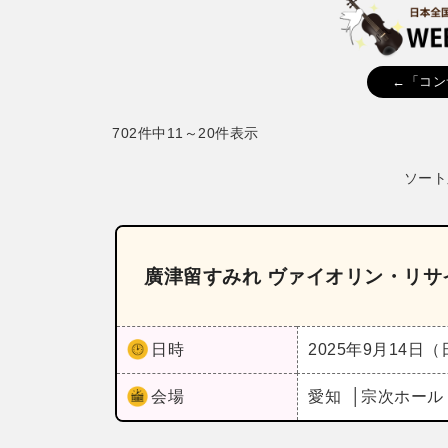
←「コン
702件中11～20件表示
ソート
廣津留すみれ ヴァイオリン・リサイタル《A
日時
2025年9月14日
会場
愛知
宗次ホー