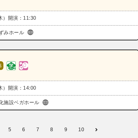
（木）
開演：11:30
ずみホール
器
（木）
開演：14:00
化施設ベガホール
5
6
7
8
9
10