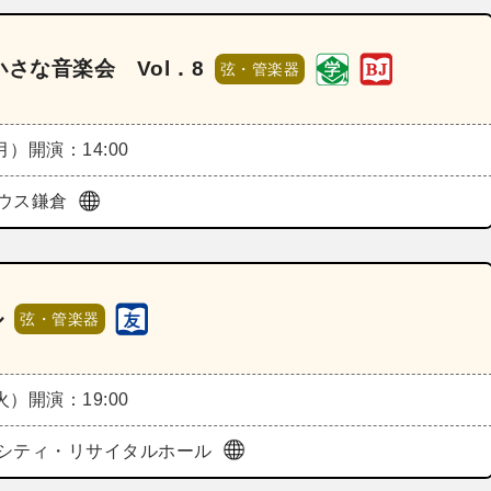
さな音楽会 Vol．8
弦・管楽器
（月）
開演：14:00
ウス鎌倉
ル
弦・管楽器
（火）
開演：19:00
シティ・リサイタルホール