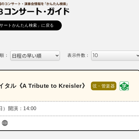
サートかんたん検索」に戻る
順：
表示件数：
 Tribute to Kreisler》
弦・管楽器
（日）
開演：14:00
ル