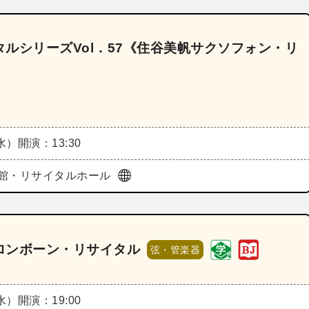
ルシリーズVol．57《住谷美帆サクソフォン・リ
（水）
開演：13:30
館・リサイタルホール
ロンボーン・リサイタル
弦・管楽器
（水）
開演：19:00