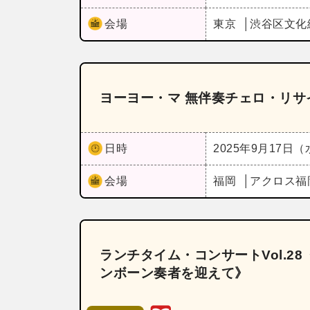
会場
東京
渋谷区文化
ヨーヨー・マ 無伴奏チェロ・リサ
日時
2025年9月17日
会場
福岡
アクロス福
ランチタイム・コンサートVol.2
ンボーン奏者を迎えて》