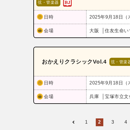
弦・管楽器
日時
2025年9月18日
会場
大阪
住友生命い
おかえりクラシックVol.4
弦・管楽
日時
2025年9月18日
会場
兵庫
宝塚市立文
1
2
3
4