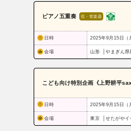
ピアノ五重奏
弦・管楽器
日時
2025年9月15日
会場
山形
やまぎん県
こども向け特別企画《上野耕平sa
日時
2025年9月15日
会場
東京
せたがやイ