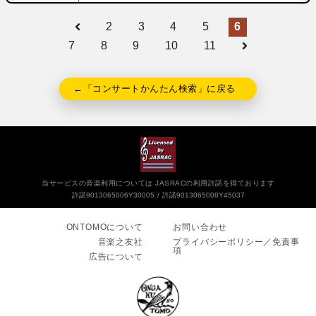
2
3
4
5
6
7
8
9
10
11
←「コンサートかんたん検索」に戻る
当サービスの音楽利用については JASRACの利用許諾を得ております
許諾9013065006Y30005
許諾9013065008Y45037
ONTOMOについて
お問い合わせ
音楽之友社
プライバシーポリシー／免責事
項
広告について