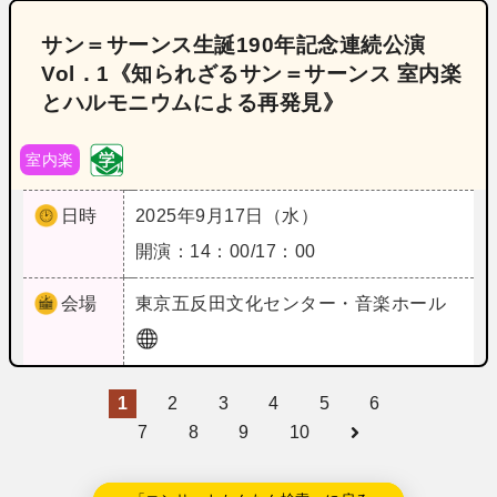
サン＝サーンス生誕190年記念連続公演
Vol．1《知られざるサン＝サーンス 室内楽
とハルモニウムによる再発見》
室内楽
日時
2025年9月17日（水）
開演：14：00/17：00
会場
東京
五反田文化センター・音楽ホール
1
2
3
4
5
6
7
8
9
10