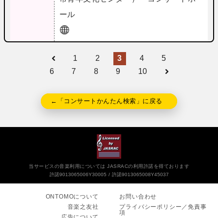
ール
1
2
3
4
5
6
7
8
9
10
←「コンサートかんたん検索」に戻る
当サービスの音楽利用については JASRACの利用許諾を得ております
許諾9013065006Y30005
許諾9013065008Y45037
ONTOMOについて
お問い合わせ
音楽之友社
プライバシーポリシー／免責事
項
広告について