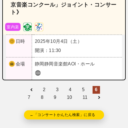
京音楽コンクール」ジョイント・コンサー
ト》
室内楽
日時
2025年10月4日（土）
開演：11:30
会場
静岡
静岡音楽館AOI・ホール
2
3
4
5
6
7
8
9
10
11
←「コンサートかんたん検索」に戻る