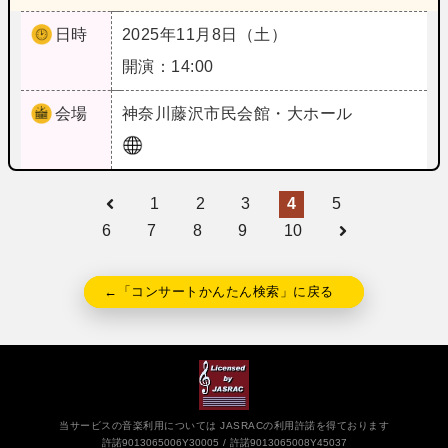
日時
2025年11月8日（土）
開演：14:00
会場
神奈川
藤沢市民会館・大ホール
1
2
3
4
5
6
7
8
9
10
←「コンサートかんたん検索」に戻る
当サービスの音楽利用については JASRACの利用許諾を得ております
許諾9013065006Y30005
許諾9013065008Y45037