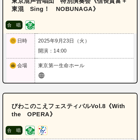
東京混声合唱団 特別演奏会《信長貴富＋
東混 Sing！ NOBUNAGA》
合 唱
日時
2025年9月23日（火）
開演：14:00
会場
東京
第一生命ホール
びわこのこえフェスティバルVol.8《With
the OPERA》
合 唱