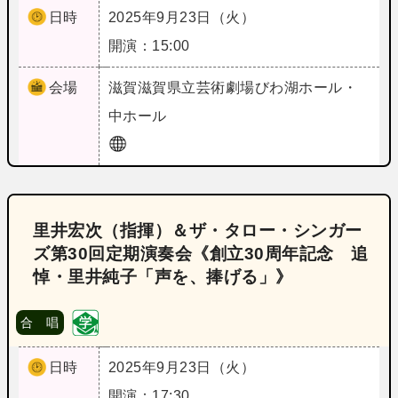
日時
2025年9月23日（火）
開演：15:00
会場
滋賀
滋賀県立芸術劇場びわ湖ホール・
中ホール
里井宏次（指揮）＆ザ・タロー・シンガー
ズ第30回定期演奏会《創立30周年記念 追
悼・里井純子「声を、捧げる」》
合 唱
日時
2025年9月23日（火）
開演：17:30