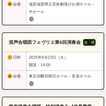
会場
滋賀
滋賀県立芸術劇場びわ湖ホール・
中ホール
混声合唱団フェヴリエ第6回演奏会
合 唱
日時
2025年9月23日（火）
開演：14:00
会場
東京
浜離宮朝日ホール・音楽ホール