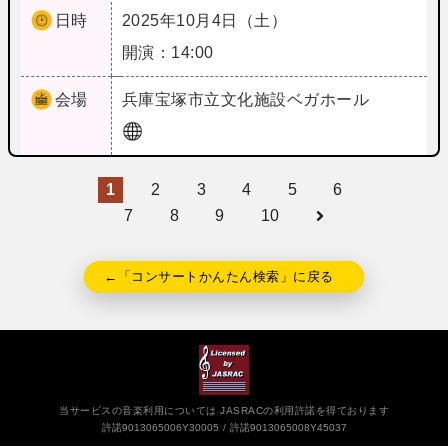
日時
2025年10月4日（土）
開演：14:00
会場
兵庫
宝塚市立文化施設ベガホール
1
2
3
4
5
6
7
8
9
10
←「コンサートかんたん検索」に戻る
当サービスの音楽利用については JASRACの利用許諾を得ております
許諾9013065006Y30005
許諾9013065008Y45037