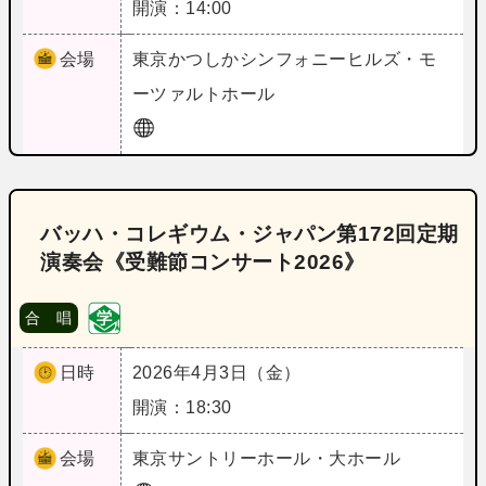
開演：14:00
会場
東京
かつしかシンフォニーヒルズ・モ
ーツァルトホール
バッハ・コレギウム・ジャパン第172回定期
演奏会《受難節コンサート2026》
合 唱
日時
2026年4月3日（金）
開演：18:30
会場
東京
サントリーホール・大ホール