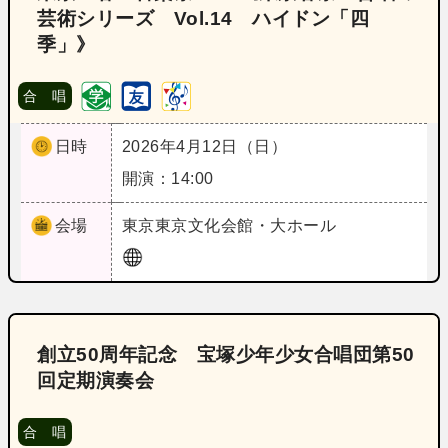
芸術シリーズ Vol.14 ハイドン「四
季」》
合 唱
日時
2026年4月12日（日）
開演：14:00
会場
東京
東京文化会館・大ホール
創立50周年記念 宝塚少年少女合唱団第50
回定期演奏会
合 唱