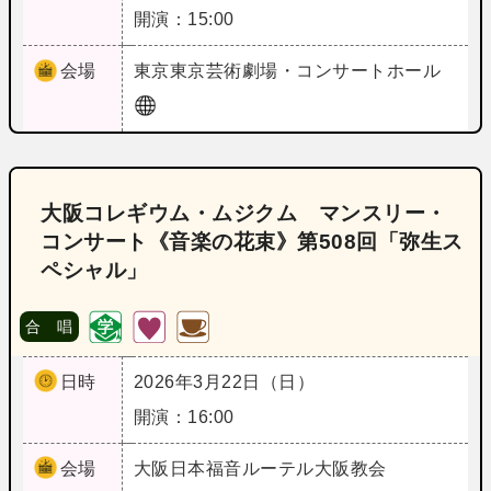
開演：15:00
会場
東京
東京芸術劇場・コンサートホール
大阪コレギウム・ムジクム マンスリー・
コンサート《音楽の花束》第508回「弥生ス
ペシャル」
合 唱
日時
2026年3月22日（日）
開演：16:00
会場
大阪
日本福音ルーテル大阪教会