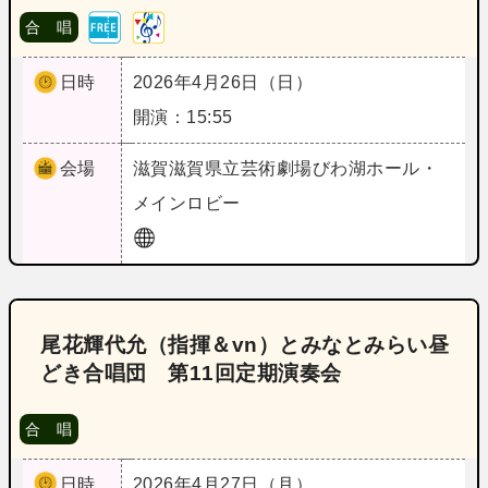
合 唱
日時
2026年4月26日（日）
開演：15:55
会場
滋賀
滋賀県立芸術劇場びわ湖ホール・
メインロビー
尾花輝代允（指揮＆vn）とみなとみらい昼
どき合唱団 第11回定期演奏会
合 唱
日時
2026年4月27日（月）