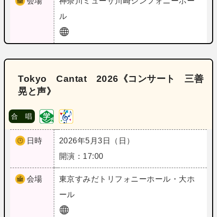
会場
神奈川
ミューザ川崎シンフォニーホー
ル
Tokyo Cantat 2026《コンサート 三善
晃と声》
合 唱
日時
2026年5月3日（日）
開演：17:00
会場
東京
すみだトリフォニーホール・大ホ
ール