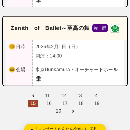
Zenith of Ballet～至高の舞
舞 踊
日時
2026年2月1日（日）
開演：14:00
会場
東京
Bunkamura・オーチャードホール
11
12
13
14
15
16
17
18
19
20
←「コンサートかんたん検索」に戻る