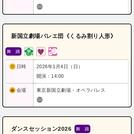
新国立劇場バレエ団《くるみ割り人形》
舞 踊
日時
2026年1月4日（日）
開演：14:00
会場
東京
新国立劇場・オペラパレス
ダンスセッション2026
舞 踊