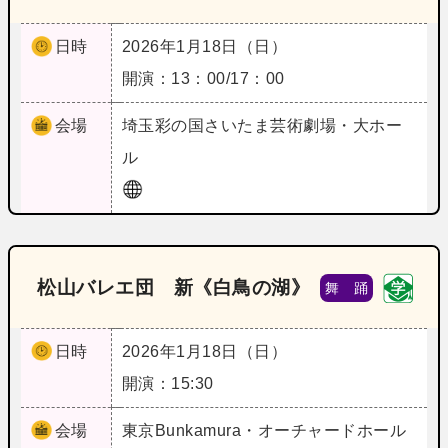
日時
2026年1月18日（日）
開演：13：00/17：00
会場
埼玉
彩の国さいたま芸術劇場・大ホー
ル
松山バレエ団 新《白鳥の湖》
舞 踊
日時
2026年1月18日（日）
開演：15:30
会場
東京
Bunkamura・オーチャードホール