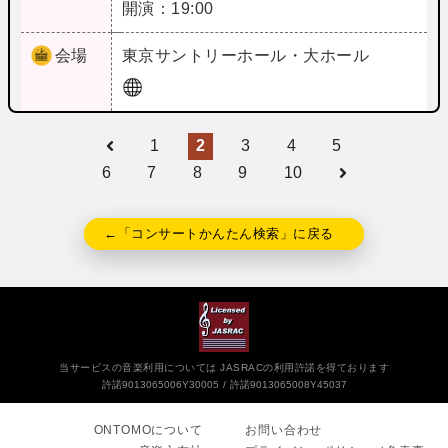
開演：19:00
会場
東京
サントリーホール・大ホール
1
2
3
4
5
6
7
8
9
10
←「コンサートかんたん検索」に戻る
当サービスの音楽利用については JASRACの利用許諾を得ております
許諾9013065006Y30005
許諾9013065008Y45037
ONTOMOについて
お問い合わせ