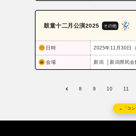
鼓童十二月公演2025
その他
日時
2025年11月30日
会場
新潟
新潟県民会
8
9
10
11
←「コン