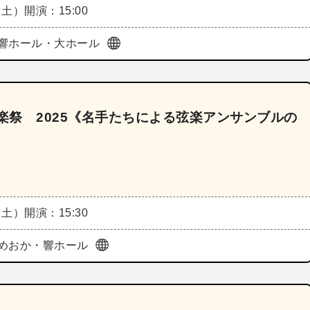
（土）
開演：15:00
響ホール・大ホール
to 音楽祭 2025《名手たちによる弦楽アンサンブルの
（土）
開演：15:30
めおか・響ホール