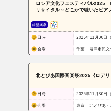
ロシア文化フェスティバル2025 
リサイタル～どこかで聴いたピア
鍵盤楽器
日時
2025年11月30日
会場
千葉
君津市民文
北とぴあ国際音楽祭2025《ロデ
日時
2025年11月30日
会場
東京
北とぴあ・