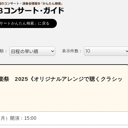
サートかんたん検索」に戻る
順：
表示件数：
to 音楽祭 2025《オリジナルアレンジで聴くクラシッ
》
（月）
開演：15:00