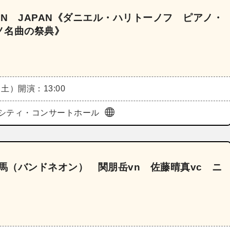
IN JAPAN《ダニエル・ハリトーノフ ピアノ・
ノ名曲の祭典》
（土）
開演：13:00
シティ・コンサートホール
一馬（バンドネオン） 関朋岳vn 佐藤晴真vc ニ