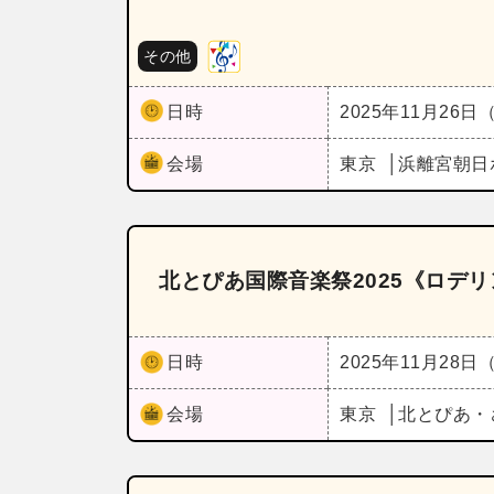
その他
日時
2025年11月26日
会場
東京
浜離宮朝日
北とぴあ国際音楽祭2025《ロデ
日時
2025年11月28日
会場
東京
北とぴあ・