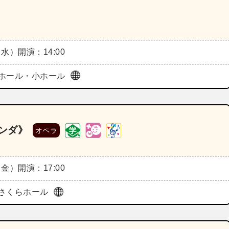
（水）
開演：14:00
ホール・小ホール
リンダ》
オペラ
（金）
開演：17:00
さくらホール