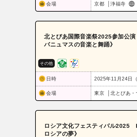
会場
京都
浄福寺
北とぴあ国際音楽祭2025参加公演《
バニュマスの音楽と舞踊》
その他
日時
2025年11月24日
会場
東京
北とぴあ・
ロシア文化フェスティバル2025 
ロシアの夢》