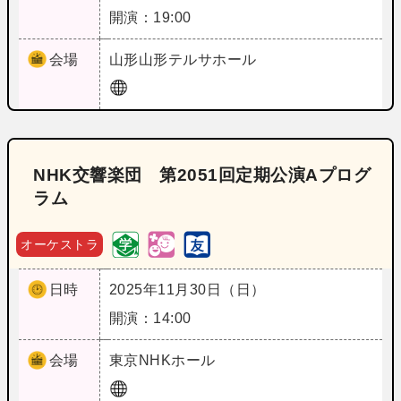
開演：19:00
会場
山形
山形テルサホール
NHK交響楽団 第2051回定期公演Aプログ
ラム
オーケストラ
日時
2025年11月30日（日）
開演：14:00
会場
東京
NHKホール