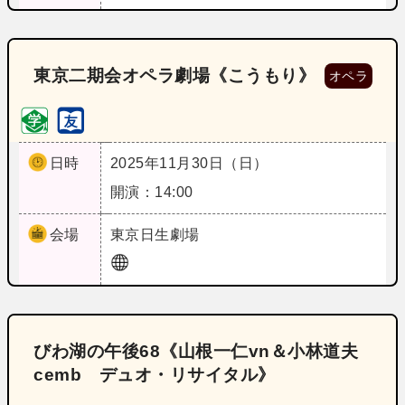
東京二期会オペラ劇場《こうもり》
オペラ
日時
2025年11月30日（日）
開演：14:00
会場
東京
日生劇場
びわ湖の午後68《山根一仁vn＆小林道夫
cemb デュオ・リサイタル》