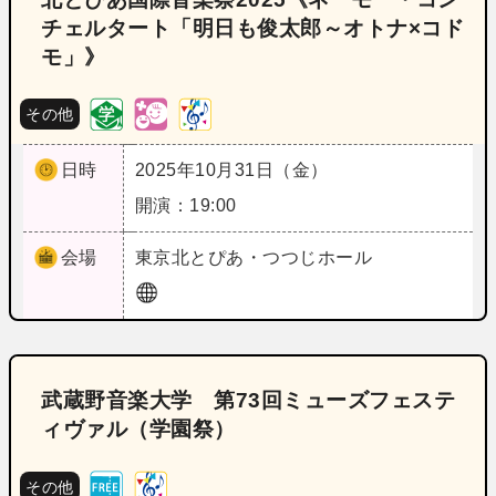
チェルタート「明日も俊太郎～オトナ×コド
モ」》
その他
日時
2025年10月31日（金）
開演：19:00
会場
東京
北とぴあ・つつじホール
武蔵野音楽大学 第73回ミューズフェステ
ィヴァル（学園祭）
その他