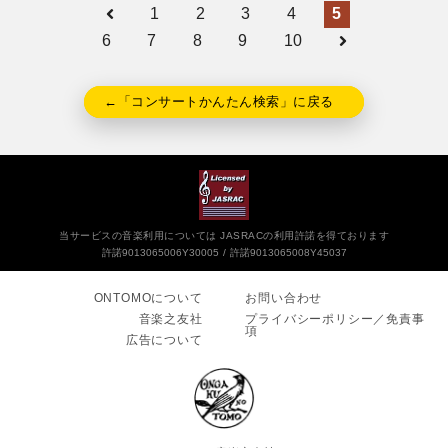
1
2
3
4
5
6
7
8
9
10
←「コンサートかんたん検索」に戻る
当サービスの音楽利用については JASRACの利用許諾を得ております
許諾9013065006Y30005
許諾9013065008Y45037
ONTOMOについて
お問い合わせ
音楽之友社
プライバシーポリシー／免責事
項
広告について