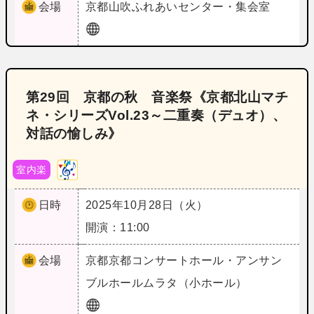
会場
京都
山吹ふれあいセンター・集会室
第29回 京都の秋 音楽祭《京都北山マチ
ネ・シリーズVol.23～二重奏（デュオ）、
対話の愉しみ》
室内楽
日時
2025年10月28日（火）
開演：11:00
会場
京都
京都コンサートホール・アンサン
ブルホールムラタ（小ホール）